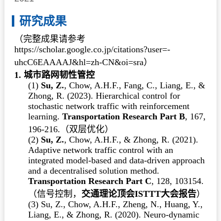
研究成果
（
完整成果请参考
https://scholar.google.co.jp/citations?user=-
uhcC6EAAAAJ&hl=zh-CN&oi=sra）
1. 城市路网韧性管控
(1)
Su, Z.
, Chow, A.H.F., Fang, C., Liang, E., &
Zhong, R. (2023). Hierarchical control for
stochastic network traffic with reinforcement
learning.
Transportation Research Part B
, 167,
196-216.
（双层优化）
(2)
Su, Z.
, Chow, A.H.F., & Zhong, R. (2021).
Adaptive network traffic control with an
integrated model-based and data-driven approach
and a decentralised solution method.
Transportation Research Part C
, 128, 103154.
（信号控制，
交通理论顶会ISTTT大会报告
）
(3) Su, Z., Chow, A.H.F., Zheng, N., Huang, Y.,
Liang, E., & Zhong, R. (2020). Neuro-dynamic