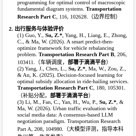
programming for optimal control of macroscopic
fundamental diagram systems.
Transportation
Research Part C
, 116, 102628.
（边界控制）
2. 出行服务与体验评价
(1) Guo, Y.,
Su, Z.*
, Yang, H., Liang, E., Zhong,
C., & Ma, W. (2026). A smart predict-then-
optimize framework for vehicle rebalancing
problem.
Transportation Research Part B
, 206,
103411.
（车辆调度，
部署于滴滴平台
）
(2) Yang, J., Chen, L.,
Su, Z.*
, Ma, W., Zou, Z.,
& An, K. (2025). Decision-focused learning for
optimal subsidy allocation in ride-hailing services.
Transportation Research Part C
, 180, 105301.
（
补贴分配，
部署于滴滴平台
）
(3) Li, M., Fan, C., Yan, H., Wu, P.,
Su, Z.*
, &
Ma, W. (2026). Urban traffic evaluation with
social media data: A consensus-based LLM
negotiation paradigm. Transportation Research
Part A, 208, 104980.
（大模型评测，指导本科