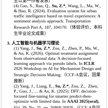
生以第一作者发表）
(4) Gao, S., Ran, Q.,
Su, Z.*
, Wang, L., Ma, W.,
& Hao, R. (2024). Evaluation system for urban
traffic intelligence based on travel experiences: A
sentiment analysis approach. Transportation
Research Part A, 187, 104170.
（
体验评价，本科
生毕业论文成果）
3. 人工智能与机器学习理论
(1) Yang, J.,
Su, Z.*
, Zou, Z., Zhen, P., Ma, W.,
& An, K. (2026). Optimal treatment assignment
from observational data: A decision-focused
learning approach via pseudo labels. In
ICLR
2026 Workshop on AI for Mechanism Design and
Strategic Decision Making.
（CCF-A会议，因果
推断）
(2) Yang, J., Liang, E.,
Su, Z.*
, Zou, Z., Zhen,
P., Guo, J., ... & An, K. (2025). DFF: decision-
focused fine-tuning for smarter predict-then-
optimize with limited data. In
AAAI 2025(oral)
,
Vol. 39, No. 25, pp. 26868-26876.
（CCF-A会议,